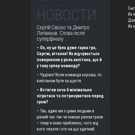
Сыг
НОВОСТИ
Из 
Дал
Из 
Сергій Сівохо та Дмитро
Литвинов. Слова після
суперфіналу.
– Ох, ну це була дуже гарна гра,
Сергію, вітання! Як відчувається
повернення у роль капітана, ще й
у таку супер-команду?
– Чудово! Коли команда хороша, то
капітаном бути за щастя.
– Встигли хоча б мінімально
зігратися та потренуватися перед
грою?
– Так, адже ми з цими людьми в
різний час так чи інакше разом грали
– тому я знаю приблизно, чого від
кого чекати і хто на що здатний.