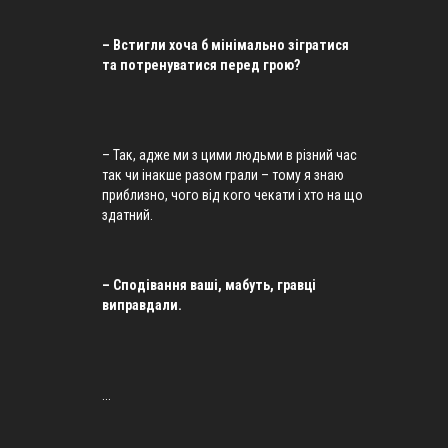
– Встигли хоча б мінімально зігратися
та потренуватися перед грою?
– Так, адже ми з цими людьми в різний час
так чи інакше разом грали – тому я знаю
приблизно, чого від кого чекати і хто на що
здатний.
– Сподівання ваші, мабуть, гравці
виправдали.
...