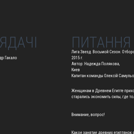
ЯДАЧІ
ПИТАННЯ
Лига Звезд. Восьмой Сезон. Отборо
др Гакало
2015 г.
Автор: Надежда Полякова,
Киев
Капитан команды Олексій Самульов
Женщинам в Древнем Египте прих
старались экономить силы, где т
Внимание, вопрос!
Какое занятие древних египтянок 