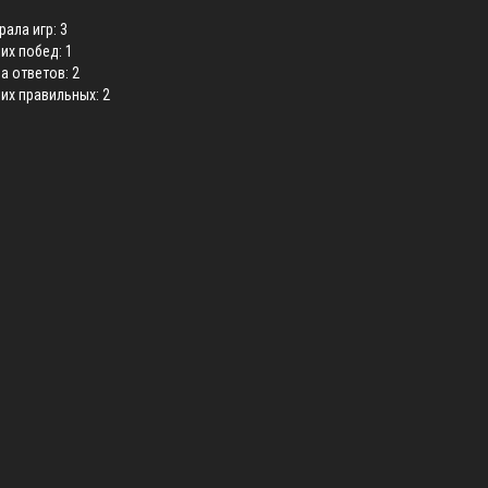
рала игр: 3
них побед: 1
а ответов: 2
них правильных: 2