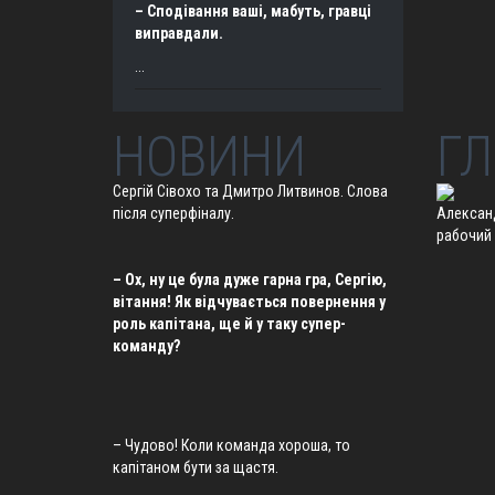
– Сподівання ваші, мабуть, гравці
виправдали.
...
НОВИНИ
ГЛ
Сергій Сівохо та Дмитро Литвинов. Слова
після суперфіналу.
Алексан
рабочий
– Ох, ну це була дуже гарна гра, Сергію,
вітання! Як відчувається повернення у
роль капітана, ще й у таку супер-
команду?
– Чудово! Коли команда хороша, то
капітаном бути за щастя.