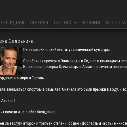
ЕЛЕГЛЯДАЧІ
ГАЛЕРЕЯ
ПРО НАС
НОВИНИ
КОРПОРА
ена Садовнича
Окончила Киевский институт физической культуры.
Серебряная призерка Олимпиады в Сиднее в командном перв
Бронзовая призерка Олимпиады в Атланте в личном первенс
ордсменка мира и Европы.
ала заниматься спортом в семь лет. Сначала это были прыжки в воду, и т
 Алексей.
ит качели и не любит блондинов.
ен За заслуги второй и третьей степени, орден «Доблесть и честь» минис