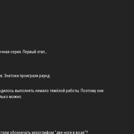
чная серия. Первый этап.,
. Знатоки проиграли раунд.
одилось выполнять немало тяжёлой работы. Поэтому они
олько можно.
стали обозначать иероглифом "две ноги в воде"?