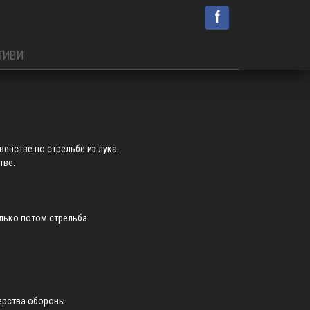
f
ТИВИ
енстве по стрельбе из лука.
тве.
олько потом стрельба.
терства обороны.