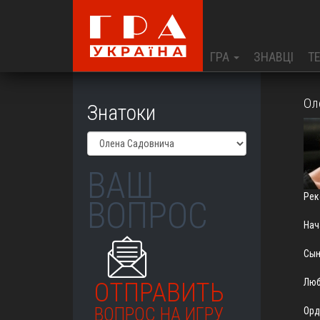
ГРА
ЗНАВЦІ
Т
Ол
Знатоки
ВАШ
Рек
ВОПРОС
Нач
Сын
Люб
ОТПРАВИТЬ
ВОПРОС НА ИГРУ
Орд