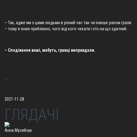
– Так, адже ми з цими людьми в різний час так чи інакше разом грали
– тому я знаю приблизно, чого від кого чекати і хто на що здатний.
– Сподівання ваші, мабуть, гравці виправдали.
...
2021-11-28
ГЛЯДАЧІ
Анна Мусийчук