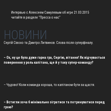
Интервью с Алексеем Самулевым об игре 21.03.2015
читайте в разделе "Пресса о нас"
НОВИНИ
Сергій Сівохо та Дмитро Литвинов. Слова після суперфіналу.
– Ох, ну це була дуже гарна гра, Сергію, вітання! Як відчувається
повернення у роль капітана, ще й у таку супер-команду?
– Чудово! Коли команда хороша, то капітаном бути за щастя.
– Встигли хоча б мінімально зігратися та потренуватися перед
грою?