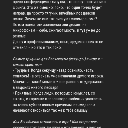
пресс-конференциях клянутся, что снесут противника
с ринга. Это же смешно: ясно, что один точно будет
неправ, да просто тягучих, ничейных поединков
полно. Зачем же они так рискуют своим реноме?
Потом понял: эти заявления они делают не
микрофонам – себе, сжигают мосты, и тут уж не до
реноме.
Да, ну и профессионализм, опыт, эрудицию никто не
отменял – но это и так ясно.
Самые трудные для Вас минуты (секунды) в игре и –
самые приятные:
• Трудные: Когда секунду назад осенило, - есть,
сошлось! - а отвечать уже назначили другого игрока.
Молчать в такой момент – всё равно что удерживать
в ладонях живого пескаря
• Приятные: Когда люди, которых с юных лет, со
школы, с картинки в телевизоре любишь и уважаешь
по очень субъективным причинам, неожиданно
начинают относиться так же к тебе самому
Как Вы обычно готовитесь к игре? Как стараетесь
провести этот день до игры – что делаете, а чего не