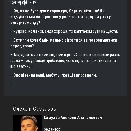
суперфіналу.
– Ох, ну це була дуже гарна гра, Сергію, вітання! Як
відчувається повернення у роль капітана, ще й у таку
супер-команду?
– Чудово! Коли команда хороша, то капітаном бути за щастя.
– Встигли хоча б мінімально зігратися та потренуватися
перед грою?
– Так, адже ми з цими людьми в різний час так чи інакше разом
грали – тому я знаю приблизно, чого від кого чекати і хто на
що здатний.
– Сподівання ваші, мабуть, гравці виправдали.
...
Олексій Самульов
Самулёв Алексей Анатольевич
редактор