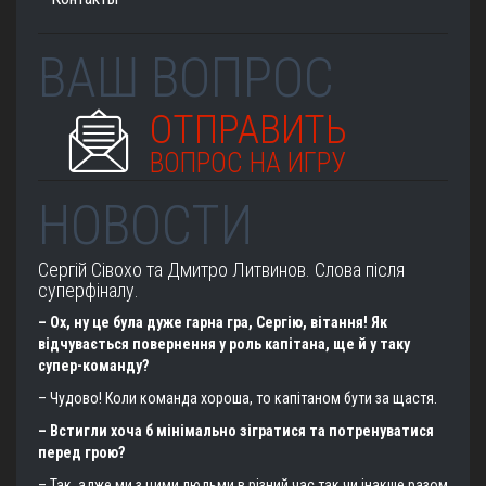
ВАШ ВОПРОС
ОТПРАВИТЬ
ВОПРОС НА ИГРУ
НОВОСТИ
Сергій Сівохо та Дмитро Литвинов. Слова після
суперфіналу.
– Ох, ну це була дуже гарна гра, Сергію, вітання! Як
відчувається повернення у роль капітана, ще й у таку
супер-команду?
– Чудово! Коли команда хороша, то капітаном бути за щастя.
– Встигли хоча б мінімально зігратися та потренуватися
перед грою?
– Так, адже ми з цими людьми в різний час так чи інакше разом