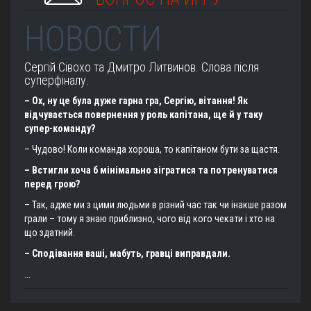
НОВОСТИ
Сергій Сівохо та Дмитро Литвинов. Слова після
суперфіналу.
– Ох, ну це була дуже гарна гра, Сергію, вітання! Як
відчувається повернення у роль капітана, ще й у таку
супер-команду?
– Чудово! Коли команда хороша, то капітаном бути за щастя.
– Встигли хоча б мінімально зігратися та потренуватися
перед грою?
– Так, адже ми з цими людьми в різний час так чи інакше разом
грали – тому я знаю приблизно, чого від кого чекати і хто на
що здатний.
– Сподівання ваші, мабуть, гравці виправдали.
...