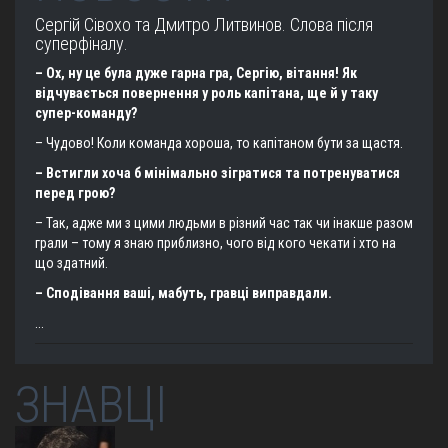
Сергій Сівохо та Дмитро Литвинов. Слова після
суперфіналу.
– Ох, ну це була дуже гарна гра, Сергію, вітання! Як
відчувається повернення у роль капітана, ще й у таку
супер-команду?
– Чудово! Коли команда хороша, то капітаном бути за щастя.
– Встигли хоча б мінімально зігратися та потренуватися
перед грою?
– Так, адже ми з цими людьми в різний час так чи інакше разом
грали – тому я знаю приблизно, чого від кого чекати і хто на
що здатний.
– Сподівання ваші, мабуть, гравці виправдали.
...
ЗНАВЦІ