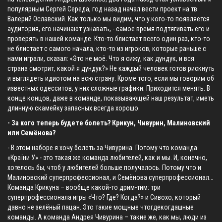
популярным Сергей Середа, год назад начал вести проект на тв
Валерий Ославский. Как только мы видим, что у кого-то появляется
аудитория, его начинают узнавать, - самое время подтягивать его и
проверять в нашей команде. Кто-то блистает всего один раз, кто-то
не блистает с самого начала, кто-то из игроков, которые раньше с
нами играли, сказал: «Это не моё. Что я сижу, как дундук, и вся
страна смотрит, какой я дундук?» Не каждый человек готов рискнуть
и выглядеть идиотом на всю страну. Кроме того, если мы говорим об
известных одесситов, у них сложные графики. Приходится менять. В
конце концов, даже в команде, показывающей наш результат, иметь
длинную скамейку запасных всегда хорошо.
- За кого теперь будете болеть? Крикун, Чивурин, Малиновский
или Семёнова?
- В этом наборе я хочу болеть за Чивурина. Потому что команда
«Країни У» - это такая же команда любителей, как и мы. И, конечно,
хотелось бы, чтоб у любителей больше получалось. Потому что и
Малиновский суперпрофессионал, и Семёнова суперпрофессионал…
Команда Крикуна – вообще какой-то дрим-тим: три
суперпрофессионала игры «Что? Где? Когда?» и Сивохо, который
давно не зелёный пацан. Это такие мощные чтогдекогдашные
команды. А команда Андрея Чивурина – такие же, как мы, люди из