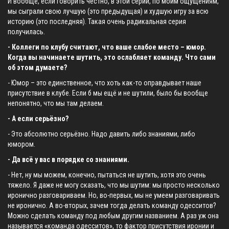
И вообще, если говорить честно, в этой серии, по моим ощущениям,
мы сыграли свою лучшую (это предыдущая) и худшую игру за всю
историю (это последняя). Такая очень радикальная серия
получилась.
- Коллеги по клубу считают, что ваше слабое место – юмор.
Когда вы начинаете шутить, это ослабляет команду. Что сами
об этом думаете?
- Юмор – это единственное, что хоть как-то оправдывает наше
присутствие в клубе. Если б мы ещё и не шутили, было бы вообще
непонятно, что мы там делаем.
- А если серьёзно?
- Это абсолютно серьёзно. Надо давить либо знаниями, либо
юмором.
- Да всё у вас в порядке со знаниями.
- Нет, ну мы можем, конечно, пытаться не шутить, хотя это очень
тяжело. Я даже не могу сказать, что мы шутим: мы просто несколько
иронично разговариваем. Но, во-первых, мы не умеем разговаривать
не иронично. А во-вторых, зачем тогда делать команду одесситов?
Можно сделать команду под любым другим названием. А раз уж она
называется «команда одесситов», то фактор присутствия иронии и