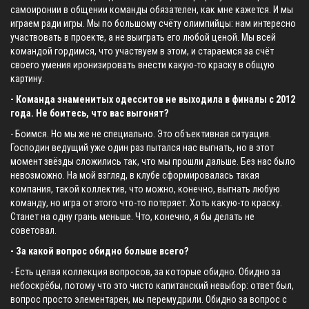
самоиронии в общении команды обязателен, как мне кажется. И мы
играем ради игры. Мы по большому счёту олимпийцы: нам интересно
участвовать в проекте, а не выиграть его любой ценой. Мы всей
командой гордимся, что участвуем в этом, и стараемся за счёт
своего умения иронизировать внести какую-то краску в общую
картину.
- Команда знаменитых одесситов не выходила в финалы с 2012
года. Не боитесь, что вас выгонят?
- Боимся. Но мы же не специально. Это объективная ситуация.
Господин ведущий уже один раз пытался нас выгнать, но в этот
момент звёзды сложились так, что мы прошли дальше. Без нас было
невозможно. На мой взгляд, в клубе сформировалась такая
компания, такой коллектив, что можно, конечно, выгнать любую
команду, но игра от этого что-то потеряет. Хоть какую-то краску.
Станет на одну грань меньше. Что, конечно, я бы делать не
советовал.
- За какой вопрос обидно больше всего?
- Есть целая коллекция вопросов, за которые обидно. Обидно за
небоскрёбы, потому что это чисто капитанский невыбор: ответ был,
вопрос просто элементарен, мы перемудрили. Обидно за вопрос с