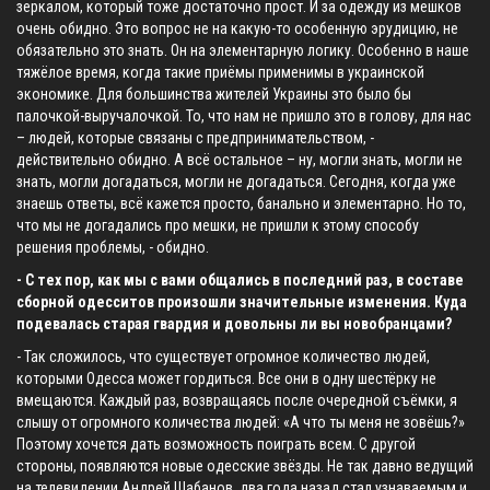
зеркалом, который тоже достаточно прост. И за одежду из мешков
очень обидно. Это вопрос не на какую-то особенную эрудицию, не
обязательно это знать. Он на элементарную логику. Особенно в наше
тяжёлое время, когда такие приёмы применимы в украинской
экономике. Для большинства жителей Украины это было бы
палочкой-выручалочкой. То, что нам не пришло это в голову, для нас
– людей, которые связаны с предпринимательством, -
действительно обидно. А всё остальное – ну, могли знать, могли не
знать, могли догадаться, могли не догадаться. Сегодня, когда уже
знаешь ответы, всё кажется просто, банально и элементарно. Но то,
что мы не догадались про мешки, не пришли к этому способу
решения проблемы, - обидно.
- С тех пор, как мы с вами общались в последний раз, в составе
сборной одесситов произошли значительные изменения. Куда
подевалась старая гвардия и довольны ли вы новобранцами?
- Так сложилось, что существует огромное количество людей,
которыми Одесса может гордиться. Все они в одну шестёрку не
вмещаются. Каждый раз, возвращаясь после очередной съёмки, я
слышу от огромного количества людей: «А что ты меня не зовёшь?»
Поэтому хочется дать возможность поиграть всем. С другой
стороны, появляются новые одесские звёзды. Не так давно ведущий
на телевидении Андрей Шабанов, два года назад стал узнаваемым и