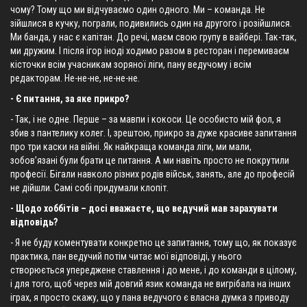
чому? Тому що ми відчуваємо один одного. Ми – команда. Не
зійшлися в кучку, пограли, подивились один на другого і розійшлися.
Ми банда, у нас є капітан. До речі, маєм свою групу в вайбері. Так-так,
ми дружим. І після ігор іноді ходимо разом в ресторан і перемиваєм
кісточки всім учасникам зоряної ліги, пану ведучому і всім
редакторам. Не-не-не, не-не-не.
- Є питання, за яке прикро?
- Так, і не одне. Перше – за мавпи і кокоси. Це особисто мій фол, я
збив з пантелику колег. I, зрештою, прикро за дуже красиве запитання
про три каски на війні. Як найкраща команда ліги, ми мали,
зобов’язані були брати це питання. А ми навіть просто не покрутили
професії. Бігали навколо різних родів військ, занять, але до професій
не дійшли. Самі собі придумали клопіт.
- Щодо хоббітів – досі вважаєте, що ведучий мав зарахувати
відповідь?
- Я не буду коментувати конкретно це запитання, тому що, як показує
практика, пан ведучий потім читає мої відповіді, у нього
створюється упереджене ставлення і до мене, і до команди в цілому,
і для того, щоб через мій довгий язик команда не вигрібала на інших
іграх, я просто скажу, що у пана ведучого є власна думка з приводу