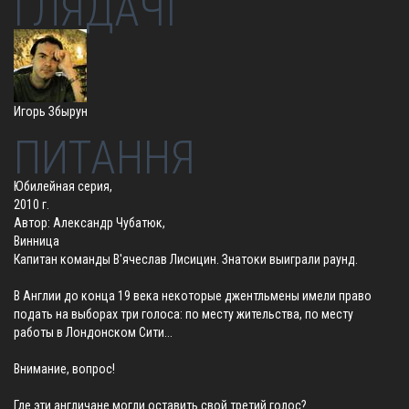
ГЛЯДАЧІ
Игорь Збырун
ПИТАННЯ
Юбилейная серия,
2010 г.
Автор: Александр Чубатюк,
Винница
Капитан команды В'ячеслав Лисицин. Знатоки выиграли раунд.
В Англии до конца 19 века некоторые джентльмены имели право
подать на выборах три голоса: по месту жительства, по месту
работы в Лондонском Сити...
Внимание, вопрос!
Где эти англичане могли оставить свой третий голос?