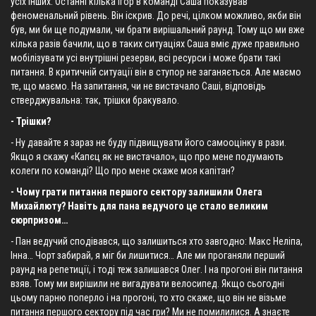
усіх інших. Останні кілька ігор в команді Саша показував
феноменальний рівень. Він іскрив. До речі, цілком можливо, якби він
був, ми би ще подумали, чи брати вирішальний раунд. Тому що ми вже
кілька разів бачили, що в таких ситуаціях Саша вміє дуже правильно
мобілізувати усі внутрішні резерви, всі ресурси і може брати такі
питання. В критичній ситуації він в ступор не заганяється. Але маємо
те, що маємо. На запитання, чи не вистачало Саші, відповідь
стверджувальна: так, трішки бракувало.
- Трішки?
- Ну давайте я зараз не буду підвищувати його самооцінку в рази.
Якщо я скажу «Капєц як не вистачало», що про мене подумають
колеги по команді? Що про мене скаже моя капітан?
- Чому грати питання першого сектору залишили Олега
Михайлюту? Навіть для пана ведучого це стало великим
сюрпризом…
- Пан ведучий сподівався, що залишиться хто завгодно: Макс Неліпа,
Інна… Чорт забирай, я міг би лишитися… Але ми проганяли перший
раунд на репетиції, і тоді теж залишався Олег. І на прогоні він питання
взяв. Тому ми вирішили не вигадувати велосипед. Якщо сьогодні
цьому парню поперло і на прогоні, то хто скаже, що він не візьме
питання першого сектору під час гри? Ми не помилилися. А знаєте