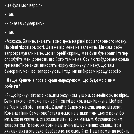
- Це була моя версія?
- Так.
- Я сказав «бумеранг»?
- Так.
- Ахахаха. Бачите, значить, воно десь на рівні кори головного мозку.
На рівні підсвідомості. Це вже від мене не залежить. Ми самі себе
запрограмували на те, що в чорній скринці має бути бумеранг. І тепер
спробуйте мені довести, що його там нема. Ось як побудована схема
гри нашої команди: виносять чорну скриньку, я кажу, що там
бумеранг, мені всі заперечують, і тоді ми вибираєм кращу версію.
- Якщо Крикун зіграє з кращим
рахунком, що будемо з ним
робити?
- Якщо Крикун зіграє з кращим рахунком, у що я, звичайно ж, не вірю…
Бути такого не може, при всій повазі до команди Крикуна. Цей рік –
не їх рік, цей рік – наш рік. Давайте будемо максимально відверті.
Команда Інни Семенової стала якщо не відкриттям цього року, бо,
ми, можна сказати, старожили ліги, то, як мінімум, беззаперечним
фаворитом. Граємо як боги, на відміну від всіх інших команд, ігри
яких виглядають сухо, безбарвно, не емоційно. Наша команда робить