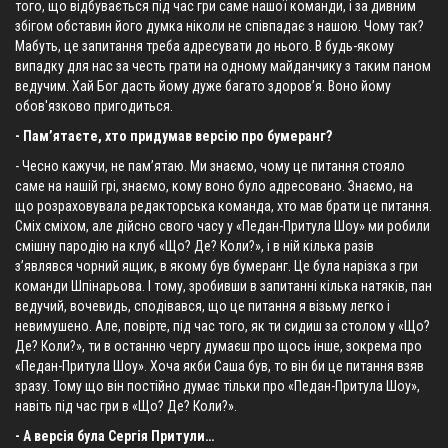
того, що відбувається під час гри саме нашої команди, і за дивним
збігом обставин його думка ніколи не співпадає з нашою. Чому так?
Мабуть, це запитання треба адресувати до нього. В будь-якому
випадку для нас за честь грати на одному майданчику з таким паном
ведучим. Хай Бог дасть йому дуже багато здоров’я. Воно йому
обов'язково пригодиться.
- Пам’ятаєте, хто придумав версію про бумеранг?
- Чесно кажучи, не пам’ятаю. Ми знаємо, чому це питання стояло
саме на нашій грі, знаємо, кому воно було адресовано. Знаємо, на
що розраховувала редакторська команда, хто мав брати це питання.
Сміх сміхом, але дійсно свого часу у «Педан-Притула Шоу» ми робили
смішну пародію на клуб «Що? Де? Коли?», і в ній кілька разів
з’являвся чорний ящик, в якому був бумеранг. Це була нарізка з гри
команди Шпінарьова. І тому, зробивши в запитанні кілька натяків, пан
ведучий, вочевидь, сподівався, що це питання я візьму легко і
невимушено. Але, повірте, під час того, як ти сидиш за столом у «Що?
Де? Коли?», ти в останню чергу думаєш про щось інше, зокрема про
«Педан-Притула Шоу». Хоча якби Саша був, то він би це питання взяв
зразу. Тому що він постійно думає тільки про «Педан-Притула Шоу»,
навіть під час гри в «Що? Де? Коли?».
- А версія була Сергія Притули…