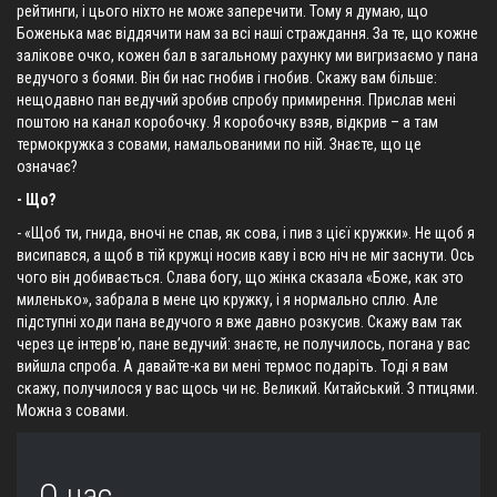
рейтинги, і цього ніхто не може заперечити. Тому я думаю, що
Боженька має віддячити нам за всі наші страждання. За те, що кожне
залікове очко, кожен бал в загальному рахунку ми вигризаємо у пана
ведучого з боями. Він би нас гнобив і гнобив. Скажу вам більше:
нещодавно пан ведучий зробив спробу примирення. Прислав мені
поштою на канал коробочку. Я коробочку взяв, відкрив – а там
термокружка з совами, намальованими по ній. Знаєте, що це
означає?
- Що?
- «Щоб ти, гнида, вночі не спав, як сова, і пив з цієї кружки». Не щоб я
висипався, а щоб в тій кружці носив каву і всю ніч не міг заснути. Ось
чого він добивається. Слава богу, що жінка сказала «Боже, как это
миленько», забрала в мене цю кружку, і я нормально сплю. Але
підступні ходи пана ведучого я вже давно розкусив. Скажу вам так
через це інтерв’ю, пане ведучий: знаєте, не получилось, погана у вас
вийшла спроба. А давайте-ка ви мені термос подаріть. Тоді я вам
скажу, получилося у вас щось чи нє. Великий. Китайський. З птицями.
Можна з совами.
О нас