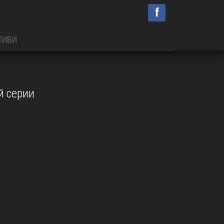
f
ТИВИ
й серии