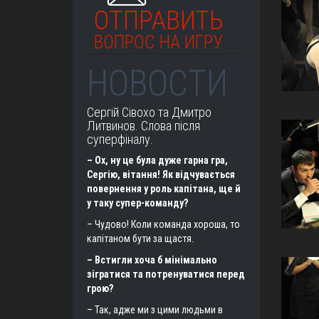
ОТПРАВИТЬ
ВОПРОС НА ИГРУ
НОВОСТИ
Сергій Сівохо та Дмитро
Литвинов. Слова після
суперфіналу.
– Ох, ну це була дуже гарна гра,
Сергію, вітання! Як відчувається
повернення у роль капітана, ще й
у таку супер-команду?
– Чудово! Коли команда хороша, то
капітаном бути за щастя.
– Встигли хоча б мінімально
зігратися та потренуватися перед
грою?
– Так, адже ми з цими людьми в