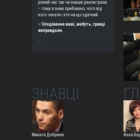
різний час так чи інакше разом грали
– тому я знаю приблизно, чого від
кого чекати і хто на що здатний.
– Сподівання ваші, мабуть, гравці
виправдали.
...
ЗНАВЦІ
ГЛ
Микита Добринін
Алла Ко