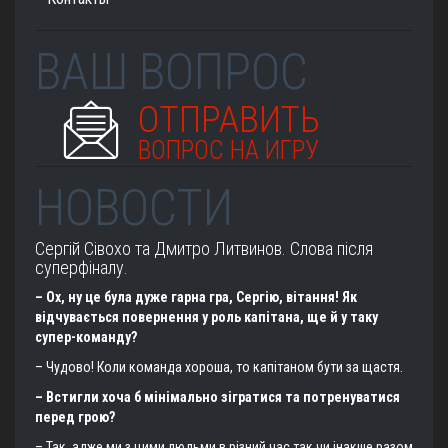
ВАШ ВОПРОС
ОТПРАВИТЬ
ВОПРОС НА ИГРУ
НОВОСТИ
Сергій Сівохо та Дмитро Литвинов. Слова після
суперфіналу.
– Ох, ну це була дуже гарна гра, Сергію, вітання! Як
відчувається повернення у роль капітана, ще й у таку
супер-команду?
– Чудово! Коли команда хороша, то капітаном бути за щастя.
– Встигли хоча б мінімально зігратися та потренуватися
перед грою?
– Так, адже ми з цими людьми в різний час так чи інакше разом