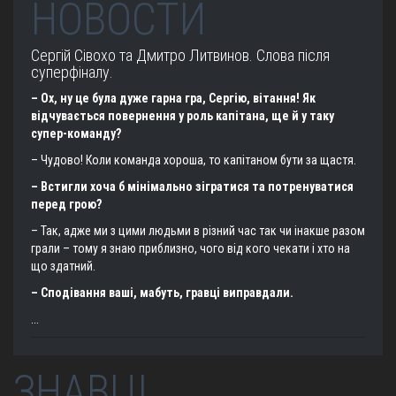
НОВОСТИ
Сергій Сівохо та Дмитро Литвинов. Слова після
суперфіналу.
– Ох, ну це була дуже гарна гра, Сергію, вітання! Як
відчувається повернення у роль капітана, ще й у таку
супер-команду?
– Чудово! Коли команда хороша, то капітаном бути за щастя.
– Встигли хоча б мінімально зігратися та потренуватися
перед грою?
– Так, адже ми з цими людьми в різний час так чи інакше разом
грали – тому я знаю приблизно, чого від кого чекати і хто на
що здатний.
– Сподівання ваші, мабуть, гравці виправдали.
...
ЗНАВЦІ