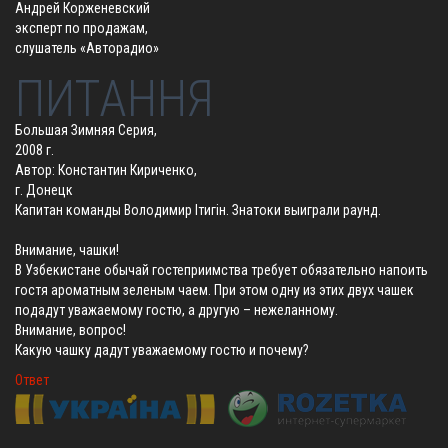
Андрей Корженевский
эксперт по продажам,
слушатель «Авторадио»
ПИТАННЯ
Большая Зимняя Серия,
2008 г.
Автор: Константин Кириченко,
г. Донецк
Капитан команды Володимир Ітигін. Знатоки выиграли раунд.
Внимание, чашки!
В Узбекистане обычай гостеприимства требует обязательно напоить
гостя ароматным зеленым чаем. При этом одну из этих двух чашек
подадут уважаемому гостю, а другую – нежеланному.
Внимание, вопрос!
Какую чашку дадут уважаемому гостю и почему?
Ответ