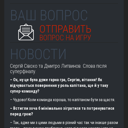
ВАШ ВОПРОС
ОТПРАВИТЬ
ВОПРОС НА ИГРУ
НОВОСТИ
Сергій Сівохо та Дмитро Литвинов. Слова після
суперфіналу.
– Ох, ну це була дуже гарна гра, Сергію, вітання! Як
відчувається повернення у роль капітана, ще й у таку
супер-команду?
– Чудово! Коли команда хороша, то капітаном бути за щастя.
– Встигли хоча б мінімально зігратися та потренуватися
перед грою?
– Так, адже ми з цими людьми в різний час так чи інакше разом