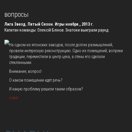
вопросы
Лига Звезд. Пятый Сезон. Игры ноября., 2013 г.
Капитан команды: Олексій Блінов. Знатоки выиграли раунд.
На одном из японских заводов, после долгих размышлений,
провели интересную реконструкцию. Одно из помещений, вопреки
традиции, переместили в центр цеха, а стены его сделали
стеклянными.
Внимание, вопрос!
О каком помещении идет речь?
И какую проблему решили таким образом?
ответ