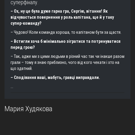
суперфіналу.
– Ох, ну це була дуже гарна гра, Сергію, вітання! Як
відчувається повернення у роль капітана, ще й у таку
супер-команду?
– Чудово! Коли команда хороша, то капітаном бути за щастя.
– Встигли хоча б мінімально зігратися та потренуватися
перед грою?
– Так, адже ми з цими людьми в різний час так чи інакше разом
грали – тому я знаю приблизно, чого від кого чекати і хто на
що здатний.
– Сподівання ваші, мабуть, гравці виправдали.
...
Мария Худякова