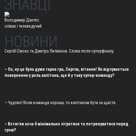
ЗНАВЦІ
Володимир Дантес
спiвак i телеведучий
НОВИНИ
Сергій Сівохо та Дмитро Литвинов. Слова після суперфіналу.
– Ох, ну це була дуже гарна гра, Сергію, вітання! Як відчувається
повернення у роль капітана, ще й у таку супер-команду?
– Чудово! Коли команда хороша, то капітаном бути за щастя.
– Встигли хоча б мінімально зігратися та потренуватися перед
грою?