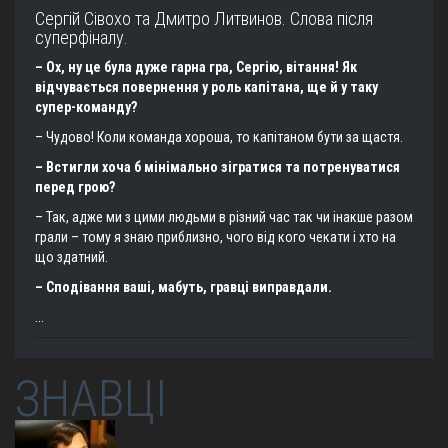
Сергій Сівохо та Дмитро Литвинов. Слова після
суперфіналу.
– Ох, ну це була дуже гарна гра, Сергію, вітання! Як
відчувається повернення у роль капітана, ще й у таку
супер-команду?
– Чудово! Коли команда хороша, то капітаном бути за щастя.
– Встигли хоча б мінімально зігратися та потренуватися
перед грою?
– Так, адже ми з цими людьми в різний час так чи інакше разом
грали – тому я знаю приблизно, чого від кого чекати і хто на
що здатний.
– Сподівання ваші, мабуть, гравці виправдали.
...
ЗНАВЦІ