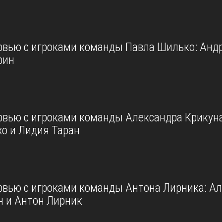
рвью с игроками команды Павла Шилько: Анд
рин
рвью с игроками команды Александра Крикуна
о и Лидия Таран
рвью с игроками команды Антона Лирника: А
н и Антон Лирник