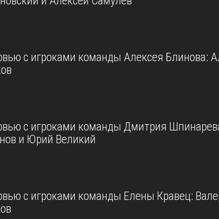
новский и Алексей Самулев
рвью с игроками команды Алексея Блинова: А
ков
рвью с игроками команды Дмитрия Шпинарев
нов и Юрий Великий
рвью с игроками команды Елены Кравец: Вале
ов