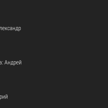
лександр
а: Андрей
рий