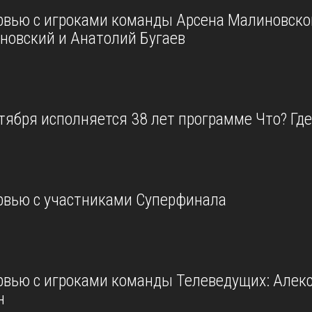
рвью с игроками команды Арсена Малиновског
новский и Анатолий Бугаев
тября исполняется 38 лет программе Что? Где
рвью с участниками Суперфинала
рвью с игроками команды Телеведущих: Алек
н