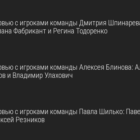
рвью с игроками команды Дмитрия Шпинарев
лана Фабрикант и Регина Тодоренко
рвью с игроками команды Алексея Блинова: А
ов и Владимир Улахович
рвью с игроками команды Павла Шилько: Пав
ексей Резников