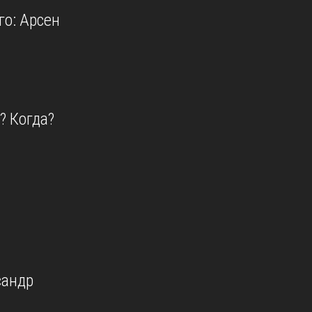
о: Арсен
? Когда?
сандр