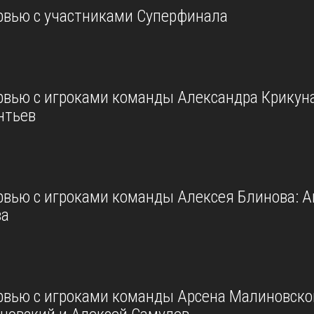
рвью с участниками Суперфинала
рвью с игроками команды Александра Крикуна
нтьев
рвью с игроками команды Алексея Блинова: А
ва
рвью с игроками команды Арсена Малиновског