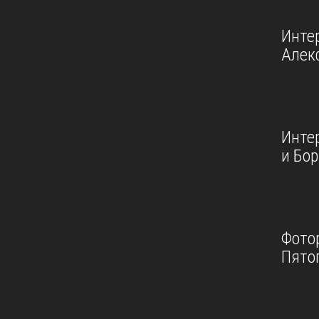
Инте
Алек
Инте
и Бо
Фото
Пятог