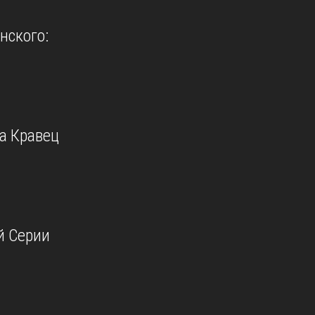
нского:
а Кравец
й Серии