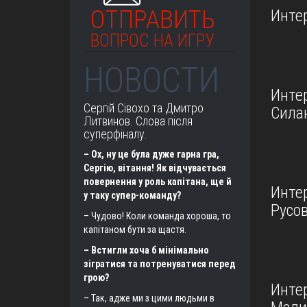
ОТПРАВИТЬ
Инте
ВОПРОС НА ИГРУ
НОВОСТИ
Инте
Сергій Сівохо та Дмитро
Сила
Литвинов. Слова після
суперфіналу.
– Ох, ну це була дуже гарна гра,
Сергію, вітання! Як відчувається
повернення у роль капітана, ще й
Инте
у таку супер-команду?
Русо
– Чудово! Коли команда хороша, то
капітаном бути за щастя.
– Встигли хоча б мінімально
зігратися та потренуватися перед
грою?
Инте
– Так, адже ми з цими людьми в