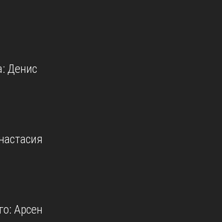
: Денис
настасия
о: Арсен