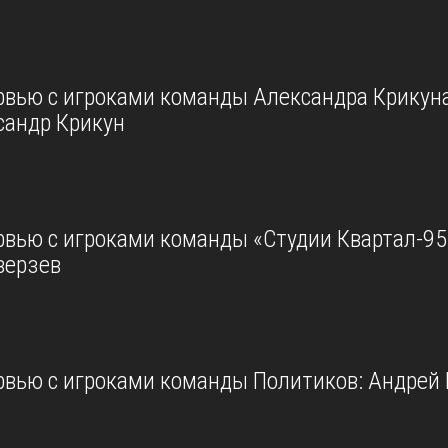
рвью с игроками команды Александра Крикуна
сандр Крикун
рвью с игроками команды «Студии Квартал-95
верзев
рвью с игроками команды Политиков: Андрей