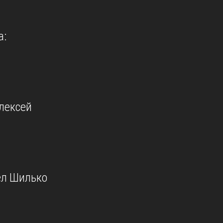
а:
лексей
ел Шилько