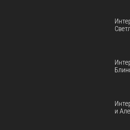
Инте
Свет
Инте
Блин
Инте
и Ал