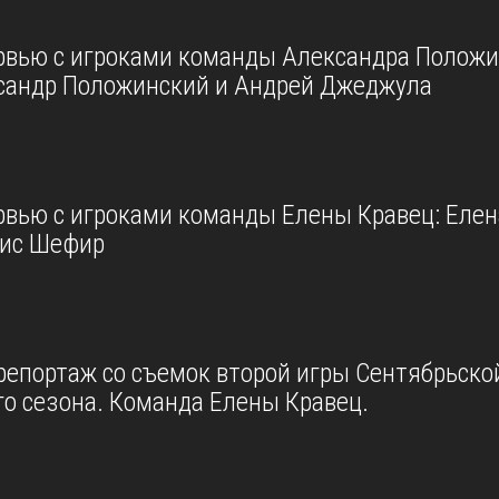
рвью с игроками команды Александра Положи
сандр Положинский и Андрей Джеджула
рвью с игроками команды Елены Кравец: Елен
рис Шефир
репортаж со съемок второй игры Сентябрьско
о сезона. Команда Елены Кравец.