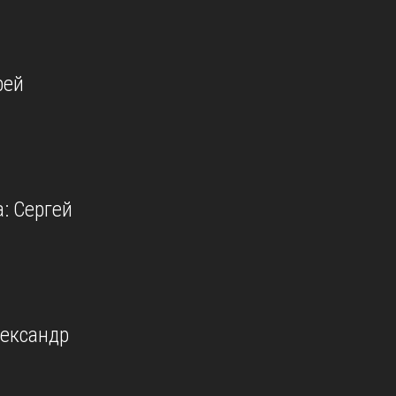
рей
: Сергей
лександр