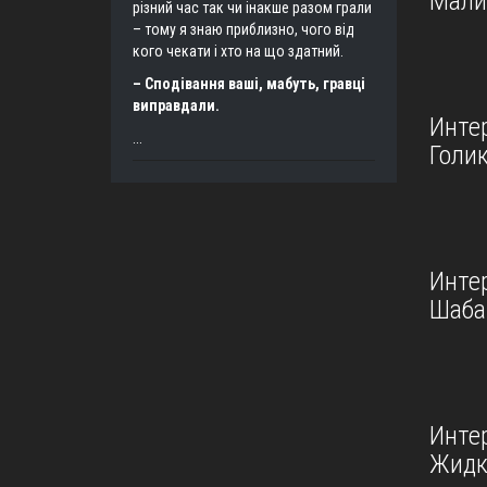
Мали
різний час так чи інакше разом грали
– тому я знаю приблизно, чого від
кого чекати і хто на що здатний.
– Сподівання ваші, мабуть, гравці
виправдали.
Инте
...
Голи
Инте
Шаба
Инте
Жидк