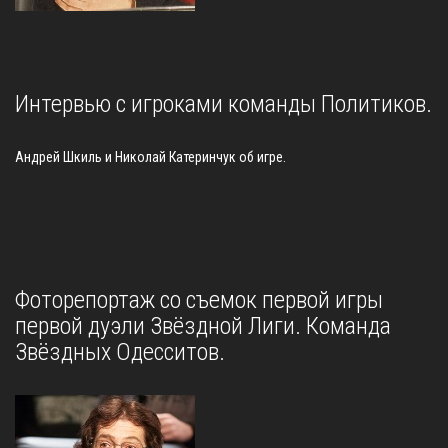
Интервью с игроками команды Политиков.
Андрей Шкиль и Николай Катеринчук об игре.
Фоторепортаж со съемок первой игры
первой дуэли Звёздной Лиги. Команда
Звёздных Одесситов.