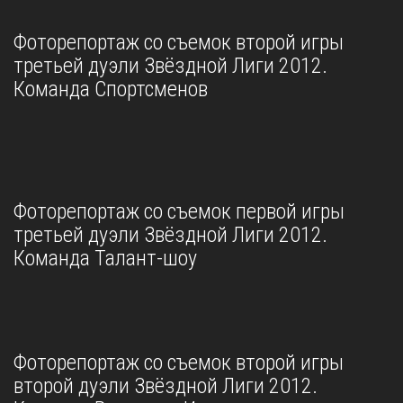
Фоторепортаж со съемок второй игры
третьей дуэли Звёздной Лиги 2012.
Команда Спортсменов
Фоторепортаж со съемок первой игры
третьей дуэли Звёздной Лиги 2012.
Команда Талант-шоу
Фоторепортаж со съемок второй игры
второй дуэли Звёздной Лиги 2012.