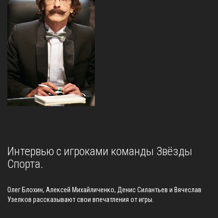
Интервью с игроками команды Звёзды
Спорта.
Олег Блохин, Алексей Михайличенко, Денис Силантьев и Вячеслав
Узелков рассказывают свои впечатления от игры.