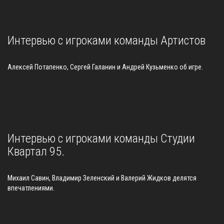
Интервью с игроками команды Артистов
Алексей Потапенко, Сергей Галанин и Андрей Кузьменко об игре.
Интервью с игроками команды Студии
Квартал 95.
Михаил Савин, Владимир Зеленский и Валерий Жидков делятся
впечатлениями.