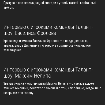
Притула – про телеглядацькі спогади з утроби матері і капітанські
амбіції.
Интервью с игроками команды Талант-
шоу: Василиса Фролова
Красавица и умница Василиса Фролова – о вреде декольте,
авангардизме Двинятина и о том, куда скатилось украинское
телевидение.
Интервью с игроками команды Талант-
шоу: Максим Нелипа
Звезда экрана и мастер клёва Максим Нелипа – о сумасшедшем
теннисе мыслями, полётах с балкона и о том, как обидно, когда яйцо
не приходит в голову.