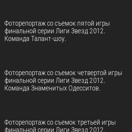
Фоторепортаж со съемок пятой игры
финальной серии Лиги Звезд 2012.
Команда Талант-шоу.
Фоторепортаж со съемок четвертой игры
финальной серии Лиги Звезд 2012.
Команда Знаменитых Одесситов.
Фоторепортаж со съемок третьей игры
финальной серии Лиги Звезд 2012.