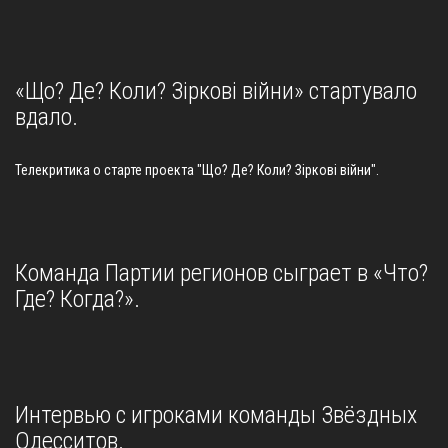
«Що? Де? Коли? Зіркові війни» стартувало
вдало.
Телекритика о старте проекта "Що? Де? Коли? Зіркові війни".
Команда Партии регионов сыграет в «Что?
Где? Когда?».
Интервью с игроками команды Звёздных
Одесситов.