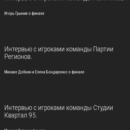
Игорь Грынив о финале
Интервью с игроками команды Партии
Регионов.
Михаил Добкин и Елена Бондаренко о финале
Интервью с игроками команды Студии
Квартал 95.