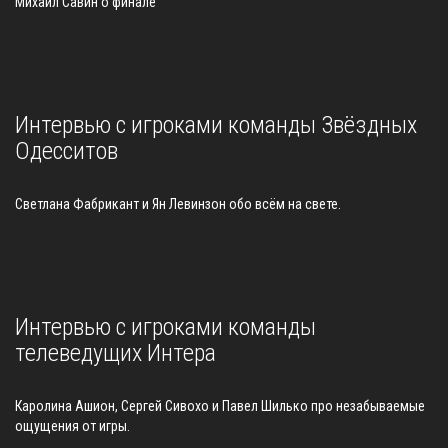
Михаил Савин о финале
Интервью с игроками команды Звёздных
Одесситов
Светлана Фабрикант и Ян Левинзон обо всём на свете.
Интервью с игроками команды
телеведущих Интера
Каролина Ашион, Сергей Cивохо и Павел Шилько про незабываемые
ощущения от игры.