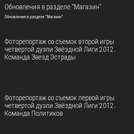
Обновления в разделе "Магазин"
Обновления в разделе "Магазин"
Фоторепортаж со съемок второй игры
четвертой дуэли Звёздной Лиги 2012.
Команда Звезд Эстрады
Фоторепортаж со съемок первой игры
четвертой дуэли Звёздной Лиги 2012.
Команда Политиков