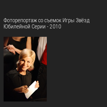
Фоторепортаж со съемок Игры Звёзд
Юбилейной Серии - 2010