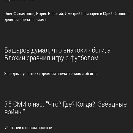
Олег Филимонов, Борис Барский, Дмитрий Шпинарёв и Юрий Стоянов
делятся впечатлениями.
Башаров думал, что знатоки - боги, а
Блохин сравнил игру с футболом
Звёздные участники делятся впечатлениями об игре.
75 СМИ о нас. "Что? Где? Когда?: Звёздные
войны".
75 статей о новом проекте.