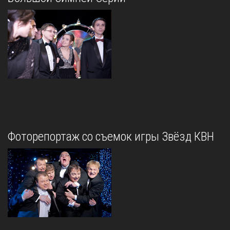
Фоторепортаж со съемок игры Звёзд КВН