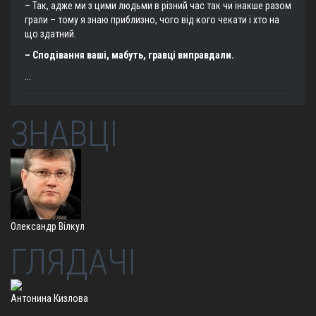
– Так, адже ми з цими людьми в різний час так чи інакше разом
грали – тому я знаю приблизно, чого від кого чекати і хто на
що здатний.
– Сподівання ваші, мабуть, гравці виправдали.
...
ЗНАВЦІ
Олександр Вілкул
ГЛЯДАЧІ
Антонина Кизлова