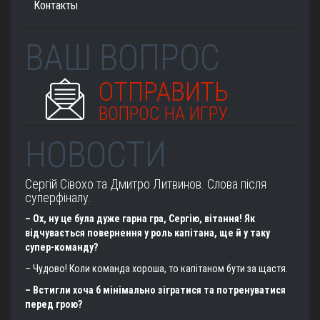
Контакты
ВАШ ВОПРОС
ОТПРАВИТЬ
ВОПРОС НА ИГРУ
НОВОСТИ
Сергій Сівохо та Дмитро Литвинов. Слова після
суперфіналу.
– Ох, ну це була дуже гарна гра, Сергію, вітання! Як
відчувається повернення у роль капітана, ще й у таку
супер-команду?
– Чудово! Коли команда хороша, то капітаном бути за щастя.
– Встигли хоча б мінімально зігратися та потренуватися
перед грою?