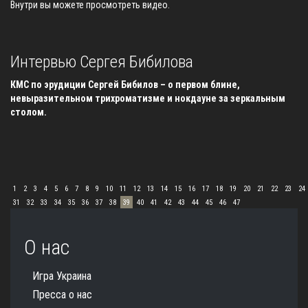
Внутри вы можете просмотреть видео.
Интервью Сергея Бибилова
КМС по эрудиции Сергей Бибилов – о первом блине,
невыразительном трихроматизме и нокдауне за зеркальным
столом.
1
2
3
4
5
6
7
8
9
10
11
12
13
14
15
16
17
18
19
20
21
22
23
24
31
32
33
34
35
36
37
38
39
40
41
42
43
44
45
46
47
О нас
Игра Украина
Пресса о нас